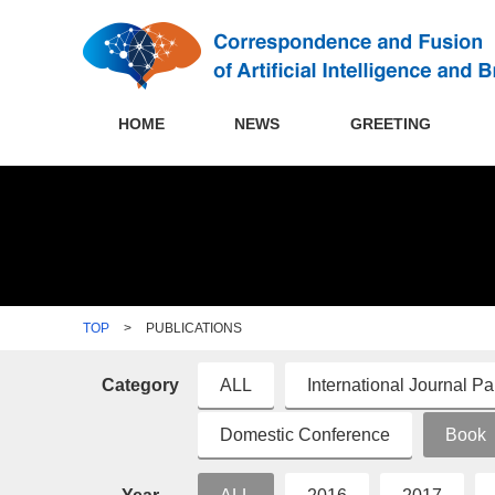
HOME
NEWS
GREETING
TOP
>
PUBLICATIONS
Category
ALL
International Journal P
Domestic Conference
Book