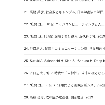
21. 髙橋 英彦, 社会脳とギャンブル, 日本学術協力財団, 
22. *庄野 逸, 6.10 節 エッジコンピューティングと人工
23. *庄野 逸, 13.5節 深層学習と視覚, 近代科学社, 2019
24. 谷口忠大, 賀茂川コミュニケーション塾, 世界思想社, 
25. Suzuki A, Sakanashi H, Kido S, *Shouno H, Deep le
26. 谷口忠大，他, AI時代の「自律性」 未来の礎とな
27. *庄野 逸, 3.6 節 AI 活用による画像診断システム
28. 髙橋 英彦, 依存症の脳画像, 朝倉書店, 2019