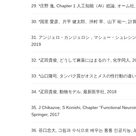
29. *庄野 逸, Chapter 1 人工知能（AI）総論, オーム社, 
30. *国里 愛彦、片平 健太郎、沖村 宰、山下 祐一, 計算
31. アンジェロ・カンジェロシ，マシュー・シュレシンジ
2019
32. *疋田貴俊, どうして麻薬にはまるの？, 化学同人, 20
33. *山口隆司, タンパク質がオスとメスの性行動の違いを
34. *疋田貴俊, 動物モデル, 最新医学社, 2018
35. J Chikazoe, S Konishi, Chapter “Functional Neur
Springer, 2017
36. 谷口忠大, 그림과 수식으로 배우는 통통 인공지능,