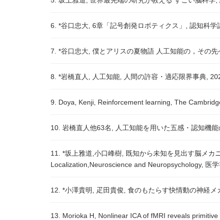
5. 坂上雅道, 世界最先端の研究が教える すごい脳科学, 
6. *谷口忠大, 6章「記号創発ロボティクス」, 認知科学
7. *谷口忠大, 僕とアリスの夏物語 人工知能の，その先へ,
8. *岩橋直人, 人工知能, 人間の許容・適応限界事典, 2022
9. Doya, Kenji, Reinforcement learning, The Cambrid
10. 岩橋直人他63名, 人工知能を用いた五感・認知機能
11. *坂上雅道,小口峰樹, 既知から未知を見出す脳メカニズム, A Compl
Localization,Neuroscience and Neuropsychology, 
12. *小澤貴明, 疋田貴俊, 食のもたらす快情動の神経メ
13. Morioka H, Nonlinear ICA of fMRI reveals primitive 