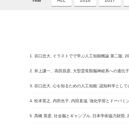
Year
ALL
2016
2017
1. 谷口忠大, イラストでで学ぶ人工知能概論 第二版, 20
2. 井上謙一、高田昌彦, 大型霊長類脳神経系への遺伝子導
3. 谷口忠大, 心を知るための人工知能: 認知科学としての
4. 松本英之, 内田光子, 内田直滋, 強化学習とドーパミン
5. 髙橋 英彦, 社会脳とギャンブル, 日本学術協力財団, 2