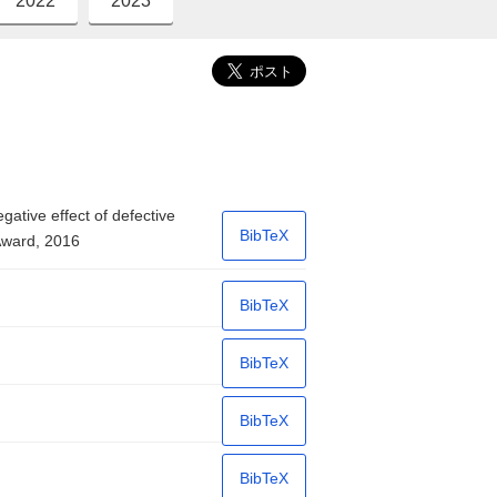
2022
2023
ative effect of defective
BibTeX
Award, 2016
BibTeX
BibTeX
BibTeX
BibTeX