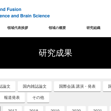
領域代表挨拶
領域の概要
研究組織
研究成果
誌論文
国内雑誌論文
国際会議 講演・発表
報道発表
その他