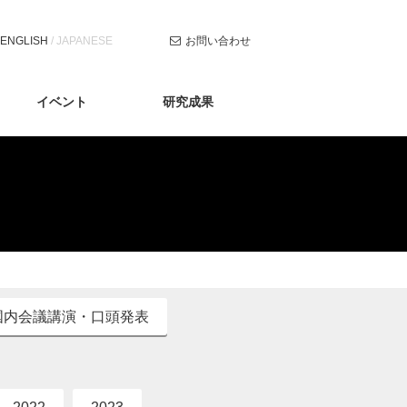
ナ
ENGLISH
/
JAPANESE
お問い合わせ
ビ
ゲ
ー
シ
イベント
研究成果
ョ
ン
を
ス
キ
ッ
プ
す
る
国内会議講演・口頭発表