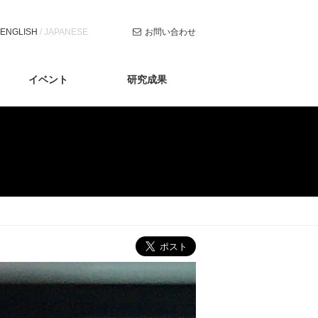
ナ
ENGLISH
/
JAPANESE
お問い合わせ
ビ
ゲ
ー
シ
イベント
研究成果
ョ
ン
を
ス
キ
ッ
プ
す
る